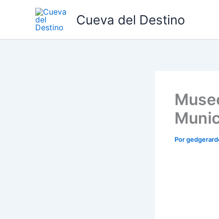
Ir
Cueva del Destino
al
contenido
Museo
Munic
Por
gedgerar