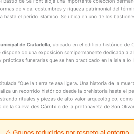
l Bastió de Sa Font aloja una importante colección perma
 formas de vida, costumbres y riqueza patrimonial del térmi
a hasta el perído islámico. Se ubica en uno de los bastione
nicipal de Ciutadella
, ubicado en el edificio histórico de 
 dispone de una exposición semipermanente dedicada a a
 y prácticas funerarias que se han practicado en la isla a lo 
itulada “Que la tierra te sea ligera. Una historia de la muer
liza un recorrido histórico desde la prehistoria hasta el p
strando rituales y piezas de alto valor arqueológico, como 
 de la Cueva des Càrritx o de la protonaveta de Son Olivar
⚠️ Grupos reducidos por respeto al entorno