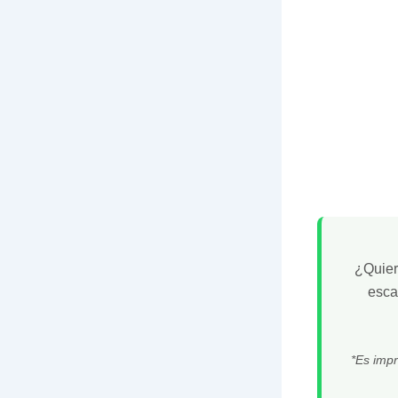
¿Quiere
esc
*Es impr