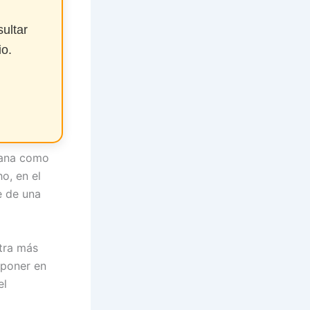
ultar
io.
bana como
o, en el
e de una
stra más
 poner en
el