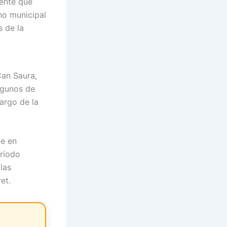
nente que
no municipal
s de la
Can Saura,
lgunos de
largo de la
te en
eríodo
las
et.