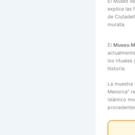
El Museo de
explica las
de Ciutadell
muralla.
El
Museu Mu
actualmente
los rituales
historia.
La muestra t
Menorca” rea
islámico mo
procedentes