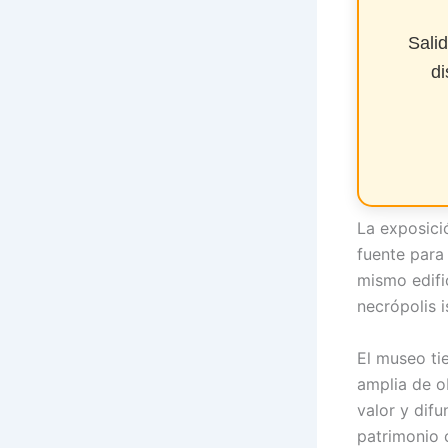
Sali
di
La exposici
fuente para
mismo edific
necrópolis 
El museo ti
amplia de o
valor y difu
patrimonio c