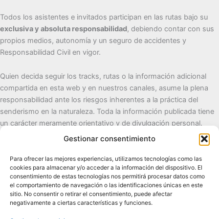
Todos los asistentes e invitados participan en las rutas bajo su
exclusiva y absoluta responsabilidad
, debiendo contar con sus
propios medios, autonomía y un seguro de accidentes y
Responsabilidad Civil en vigor.
Quien decida seguir los tracks, rutas o la información adicional
compartida en esta web y en nuestros canales, asume la plena
responsabilidad ante los riesgos inherentes a la práctica del
senderismo en la naturaleza. Toda la información publicada tiene
un carácter meramente orientativo y de divulgación personal.
Gestionar consentimiento
Cueva del Destino
Para ofrecer las mejores experiencias, utilizamos tecnologías como las
cookies para almacenar y/o acceder a la información del dispositivo. El
Senderismo de autor, naturaleza y pueblos con alma.
consentimiento de estas tecnologías nos permitirá procesar datos como
el comportamiento de navegación o las identificaciones únicas en este
sitio. No consentir o retirar el consentimiento, puede afectar
Contacto:
cuevadeldestino@gmail.com |
+34 722 32 62
negativamente a ciertas características y funciones.
89