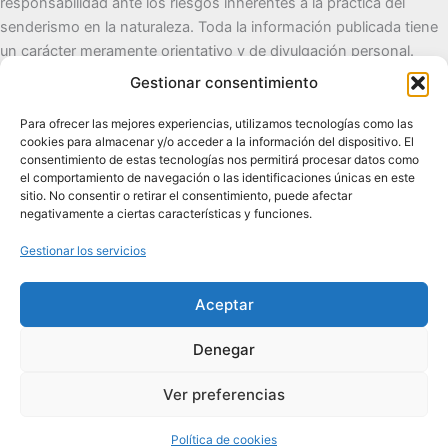
responsabilidad ante los riesgos inherentes a la práctica del
senderismo en la naturaleza. Toda la información publicada tiene
un carácter meramente orientativo y de divulgación personal.
Gestionar consentimiento
Cueva del Destino
Para ofrecer las mejores experiencias, utilizamos tecnologías como las
cookies para almacenar y/o acceder a la información del dispositivo. El
Senderismo de autor, naturaleza y pueblos con alma.
consentimiento de estas tecnologías nos permitirá procesar datos como
el comportamiento de navegación o las identificaciones únicas en este
sitio. No consentir o retirar el consentimiento, puede afectar
Contacto:
cuevadeldestino@gmail.com |
+34 722 32 62
negativamente a ciertas características y funciones.
89
Gestionar los servicios
Comunidad:
+2.100 en WhatsApp
|
2.200 en TikTok
|
2.000
en Facebook
|
1.200 en Instagram
Aceptar
Denegar
Ver preferencias
Todos los derechos © 2026 Cueva del Destino | Funciona gracias
a
Tema Astra para WordPress
Política de cookies