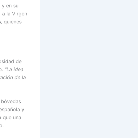
 y en su
 a la Virgen
, quienes
osidad de
o.
“La idea
ración de la
n bóvedas
 española y
la que una
o.