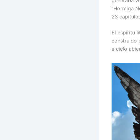
generaba ve
“Hormiga Ne
23 capítulos
El espíritu 
construido 
a cielo abie