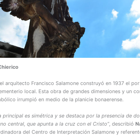
Chierico
 el arquitecto Francisco Salamone construyó en 1937 el por
cementerio local. Esta obra de grandes dimensiones y un c
mbólico irrumpió en medio de la planicie bonaerense.
 principal es simétrica y se destaca por la presencia de d
uno central, que apunta a la cruz con el Cristo”
, describió
N
rdinadora del Centro de Interpretación Salamone y referent