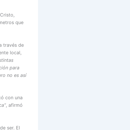
Cristo,
 metros que
a través de
nte local,
stintas
ción para
ro no es así
có con una
ca”
, afirmó
e ser. El