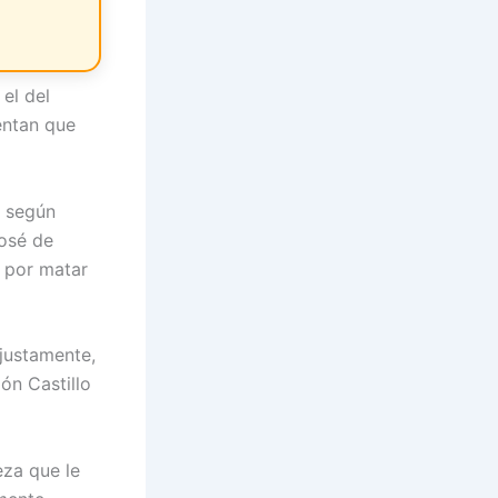
el del
entan que
, según
José de
 por matar
njustamente,
ón Castillo
eza que le