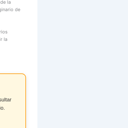
 de la
ginario de
rios
r la
ultar
io.