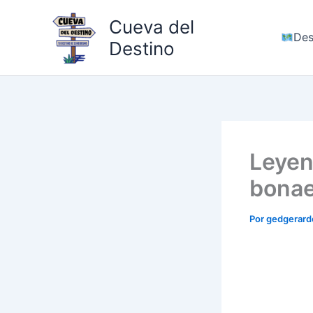
Ir
Cueva del
al
Des
contenido
Destino
Leyen
bonae
Por
gedgerar