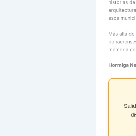
historias d
arquitectur
esos munici
Más allá de 
bonaerenses
memoria col
Hormiga N
Sali
di