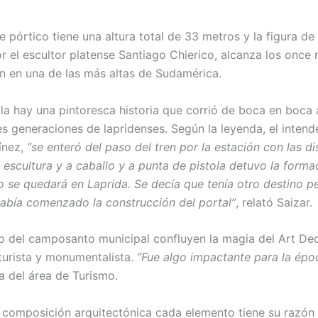
 pórtico tiene una altura total de 33 metros y la figura de 
or el escultor platense Santiago Chierico, alcanza los once
en en una de las más altas de Sudamérica.
lla hay una pintoresca historia que corrió de boca en boca 
es generaciones de lapridenses. Según la leyenda, el intende
ínez,
“se enteró del paso del tren por la estación con las di
 escultura y a caballo y a punta de pistola detuvo la forma
to se quedará en Laprida. Se decía que tenía otro destino pe
abía comenzado la construcción del portal”
, relató Saizar.
co del camposanto municipal confluyen la magia del Art De
turista y monumentalista.
”Fue algo impactante para la épo
a del área de Turismo.
 composición arquitectónica cada elemento tiene su razón d