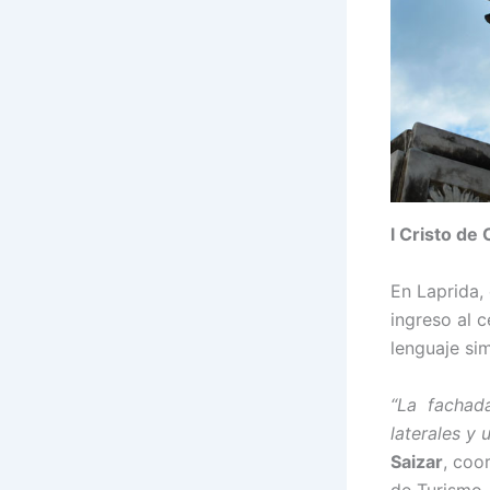
l Cristo de 
En Laprida,
ingreso al 
lenguaje si
“La fachada
laterales y 
Saizar
, coo
de Turismo.