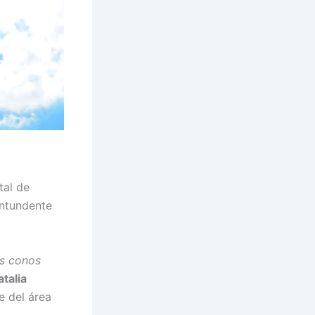
tal de
ontundente
os conos
atalia
e del área