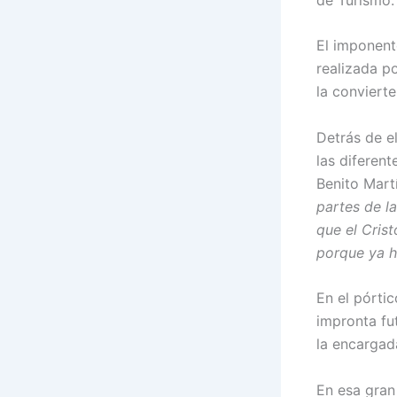
El imponente
realizada p
la conviert
Detrás de e
las diferent
Benito Mart
partes de la
que el Cris
porque ya h
En el pórti
impronta fu
la encargad
En esa gran