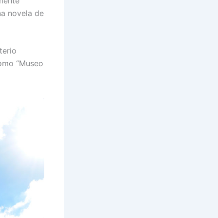
lmente
na novela de
terio
como “Museo