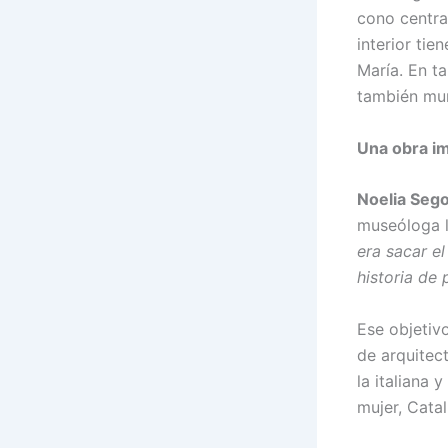
cono centra
interior tie
María. En t
también mur
Una obra i
Noelia Sego
museóloga l
era sacar e
historia de 
Ese objetiv
de arquitect
la italiana
mujer, Catal