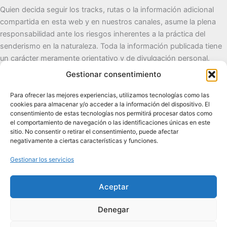
Quien decida seguir los tracks, rutas o la información adicional
compartida en esta web y en nuestros canales, asume la plena
responsabilidad ante los riesgos inherentes a la práctica del
senderismo en la naturaleza. Toda la información publicada tiene
un carácter meramente orientativo y de divulgación personal.
Gestionar consentimiento
Cueva del Destino
Para ofrecer las mejores experiencias, utilizamos tecnologías como las
cookies para almacenar y/o acceder a la información del dispositivo. El
Senderismo de autor, naturaleza y pueblos con alma.
consentimiento de estas tecnologías nos permitirá procesar datos como
el comportamiento de navegación o las identificaciones únicas en este
sitio. No consentir o retirar el consentimiento, puede afectar
Contacto:
cuevadeldestino@gmail.com |
+34 722 32 62
negativamente a ciertas características y funciones.
89
Gestionar los servicios
Comunidad:
+2.100 en WhatsApp
|
2.200 en TikTok
|
2.000
en Facebook
|
1.200 en Instagram
Aceptar
Denegar