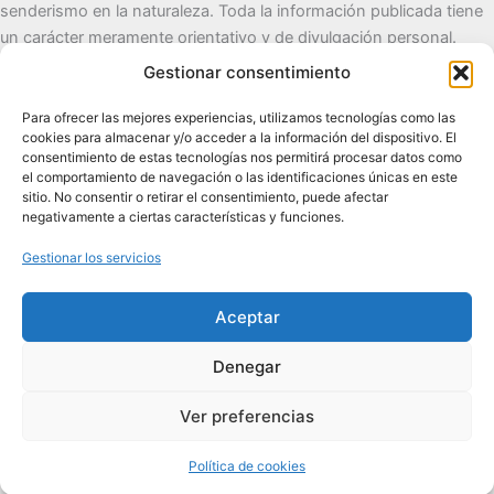
senderismo en la naturaleza. Toda la información publicada tiene
un carácter meramente orientativo y de divulgación personal.
Gestionar consentimiento
Cueva del Destino
Para ofrecer las mejores experiencias, utilizamos tecnologías como las
cookies para almacenar y/o acceder a la información del dispositivo. El
Senderismo de autor, naturaleza y pueblos con alma.
consentimiento de estas tecnologías nos permitirá procesar datos como
el comportamiento de navegación o las identificaciones únicas en este
sitio. No consentir o retirar el consentimiento, puede afectar
Contacto:
cuevadeldestino@gmail.com |
+34 722 32 62
negativamente a ciertas características y funciones.
89
Gestionar los servicios
Comunidad:
+2.100 en WhatsApp
|
2.200 en TikTok
|
2.000
en Facebook
|
1.200 en Instagram
Aceptar
Denegar
Ver preferencias
Todos los derechos © 2026 Cueva del Destino | Funciona gracias
a
Tema Astra para WordPress
Política de cookies