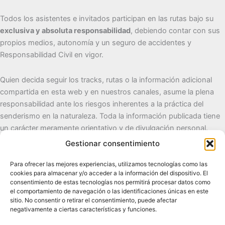
Todos los asistentes e invitados participan en las rutas bajo su
exclusiva y absoluta responsabilidad
, debiendo contar con sus
propios medios, autonomía y un seguro de accidentes y
Responsabilidad Civil en vigor.
Quien decida seguir los tracks, rutas o la información adicional
compartida en esta web y en nuestros canales, asume la plena
responsabilidad ante los riesgos inherentes a la práctica del
senderismo en la naturaleza. Toda la información publicada tiene
un carácter meramente orientativo y de divulgación personal.
Gestionar consentimiento
Cueva del Destino
Para ofrecer las mejores experiencias, utilizamos tecnologías como las
cookies para almacenar y/o acceder a la información del dispositivo. El
Senderismo de autor, naturaleza y pueblos con alma.
consentimiento de estas tecnologías nos permitirá procesar datos como
el comportamiento de navegación o las identificaciones únicas en este
sitio. No consentir o retirar el consentimiento, puede afectar
Contacto:
cuevadeldestino@gmail.com |
+34 722 32 62
negativamente a ciertas características y funciones.
89