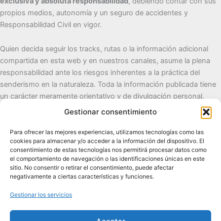
exclusiva y absoluta responsabilidad
, debiendo contar con sus
propios medios, autonomía y un seguro de accidentes y
Responsabilidad Civil en vigor.
Quien decida seguir los tracks, rutas o la información adicional
compartida en esta web y en nuestros canales, asume la plena
responsabilidad ante los riesgos inherentes a la práctica del
senderismo en la naturaleza. Toda la información publicada tiene
un carácter meramente orientativo y de divulgación personal.
Gestionar consentimiento
Cueva del Destino
Para ofrecer las mejores experiencias, utilizamos tecnologías como las
cookies para almacenar y/o acceder a la información del dispositivo. El
Senderismo de autor, naturaleza y pueblos con alma.
consentimiento de estas tecnologías nos permitirá procesar datos como
el comportamiento de navegación o las identificaciones únicas en este
sitio. No consentir o retirar el consentimiento, puede afectar
Contacto:
cuevadeldestino@gmail.com |
+34 722 32 62
negativamente a ciertas características y funciones.
89
Gestionar los servicios
Comunidad:
+2.100 en WhatsApp
|
2.200 en TikTok
|
2.000
en Facebook
|
1.200 en Instagram