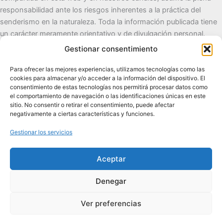
responsabilidad ante los riesgos inherentes a la práctica del
senderismo en la naturaleza. Toda la información publicada tiene
un carácter meramente orientativo y de divulgación personal.
Gestionar consentimiento
Cueva del Destino
Para ofrecer las mejores experiencias, utilizamos tecnologías como las
cookies para almacenar y/o acceder a la información del dispositivo. El
Senderismo de autor, naturaleza y pueblos con alma.
consentimiento de estas tecnologías nos permitirá procesar datos como
el comportamiento de navegación o las identificaciones únicas en este
sitio. No consentir o retirar el consentimiento, puede afectar
Contacto:
cuevadeldestino@gmail.com |
+34 722 32 62
negativamente a ciertas características y funciones.
89
Gestionar los servicios
Comunidad:
+2.100 en WhatsApp
|
2.200 en TikTok
|
2.000
en Facebook
|
1.200 en Instagram
Aceptar
Denegar
Ver preferencias
Todos los derechos © 2026 Cueva del Destino | Funciona gracias
a
Tema Astra para WordPress