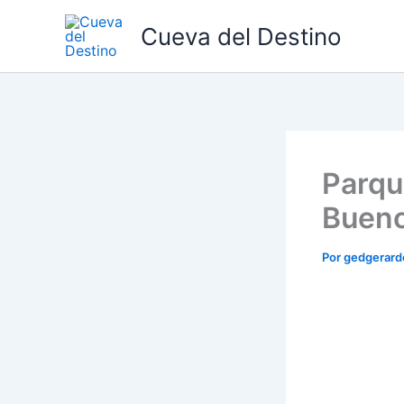
Ir
Cueva del Destino
al
contenido
Parque
Bueno
Por
gedgerar