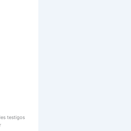
les testigos
r