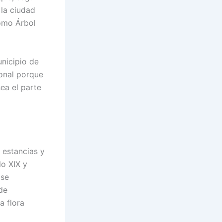
 la ciudad
como Árbol
unicipio de
ional porque
ea el parte
 estancias y
lo XIX y
 se
de
a flora