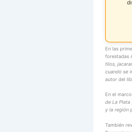
di
En las prim
forestadas 
tilos, jacar
cuando se in
autor del li
En el marco
de La Plata 
y la región
También rev