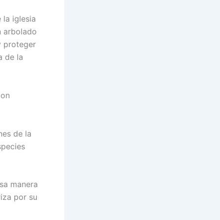
la iglesia
n arbolado
y proteger
a de la
con
nes de la
species
esa manera
riza por su