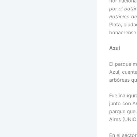
flor naciona
por el botá
Botánico de
Plata, ciuda
bonaerense
Azul
El parque m
Azul, cuent
arbóreas qu
Fue inaugur
junto con A
parque que 
Aires (UNIC
En el secto