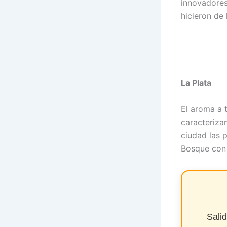
innovadores
hicieron de 
La Plata
El aroma a t
caracteriza
ciudad las 
Bosque con 
Sali