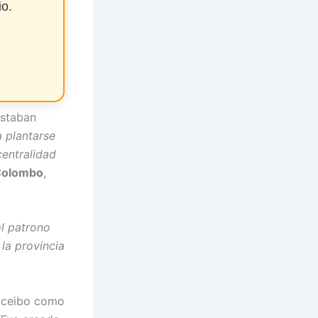
io.
estaban
 plantarse
centralidad
Colombo
,
l patrono
 la provincia
l ceibo como