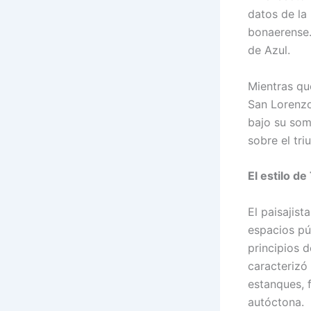
datos de la
bonaerense.
de Azul.
Mientras qu
San Lorenzo
bajo su som
sobre el tri
El estilo d
El paisajis
espacios púb
principios d
caracterizó
estanques, 
autóctona.