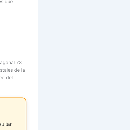
es que
diagonal 73
stales de la
eo del
ultar