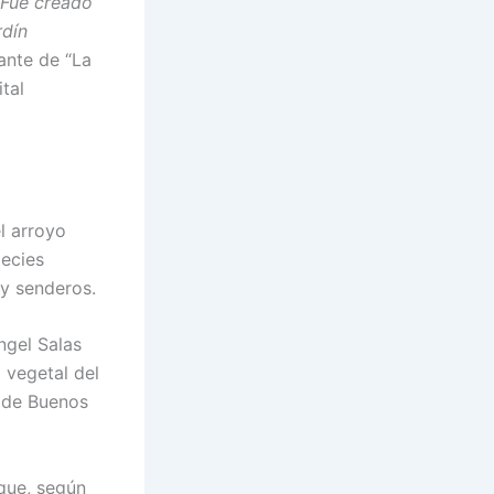
“Fue creado
rdín
rante de “La
ital
l arroyo
pecies
y senderos.
ngel Salas
 vegetal del
a de Buenos
que, según