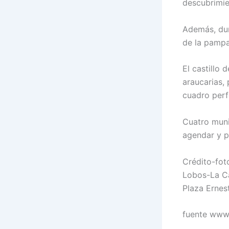
descubrimie
Además, dur
de la pamp
El castillo 
araucarias,
cuadro perf
Cuatro muni
agendar y p
Crédito-fot
Lobos-La Ca
Plaza Ernes
fuente www