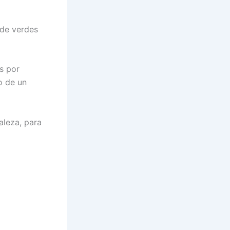
 de verdes
os por
o de un
aleza, para