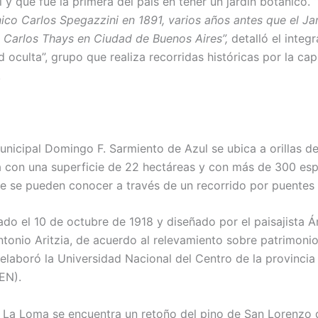
l y que fue la primera del país en tener un jardín botánico.
nico Carlos Spegazzini en 1891, varios años antes que el Ja
 Carlos Thays en Ciudad de Buenos Aires”,
detalló el integ
d oculta”, grupo que realiza recorridas históricas por la cap
.
unicipal Domingo F. Sarmiento de Azul se ubica a orillas de
a con una superficie de 22 hectáreas y con más de 300 es
e se pueden conocer a través de un recorrido por puentes 
ado el 10 de octubre de 1918 y diseñado por el paisajista Á
ntonio Aritzia, de acuerdo al relevamiento sobre patrimonio
elaboró la Universidad Nacional del Centro de la provinci
EN).
r La Loma se encuentra un retoño del pino de San Lorenzo 