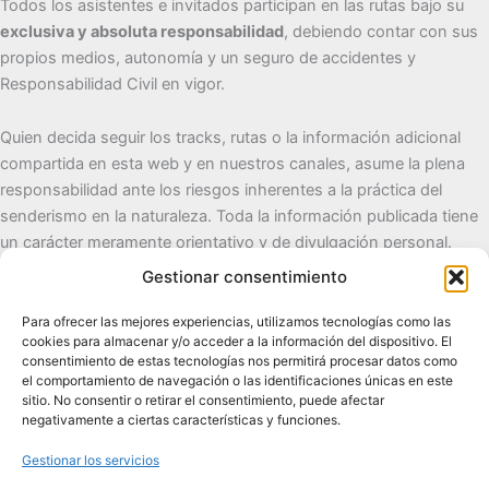
Todos los asistentes e invitados participan en las rutas bajo su
exclusiva y absoluta responsabilidad
, debiendo contar con sus
propios medios, autonomía y un seguro de accidentes y
Responsabilidad Civil en vigor.
Quien decida seguir los tracks, rutas o la información adicional
compartida en esta web y en nuestros canales, asume la plena
responsabilidad ante los riesgos inherentes a la práctica del
senderismo en la naturaleza. Toda la información publicada tiene
un carácter meramente orientativo y de divulgación personal.
Gestionar consentimiento
Cueva del Destino
Para ofrecer las mejores experiencias, utilizamos tecnologías como las
cookies para almacenar y/o acceder a la información del dispositivo. El
Senderismo de autor, naturaleza y pueblos con alma.
consentimiento de estas tecnologías nos permitirá procesar datos como
el comportamiento de navegación o las identificaciones únicas en este
sitio. No consentir o retirar el consentimiento, puede afectar
Contacto:
cuevadeldestino@gmail.com |
+34 722 32 62
negativamente a ciertas características y funciones.
89
Gestionar los servicios
Comunidad:
+2.100 en WhatsApp
|
2.200 en TikTok
|
2.000