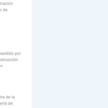
stración
ro de
residido por
nstrucción
ón
ra de la
ería de