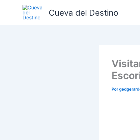
Ir
Cueva del Destino
al
contenido
Visit
Escor
Por
gedgerar