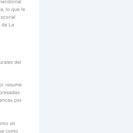
meridional
, lo que le
scorial
o de La
urales del
jor resume
xpresadas
mencas por
como un
ese como