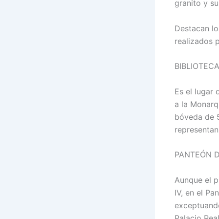
granito y s
Destacan los
realizados 
BIBLIOTEC
Es el lugar
a la Monarqu
bóveda de 5
representan 
PANTEÓN D
Aunque el pr
IV, en el P
exceptuando
Palacio Rea