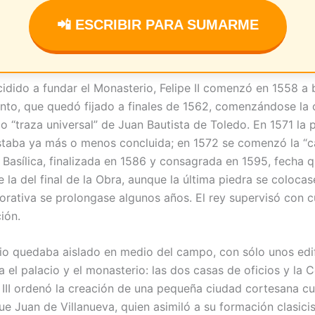
📲 ESCRIBIR PARA SUMARME
idido a fundar el Monasterio, Felipe II comenzó en 1558 a 
to, que quedó fijado a finales de 1562, comenzándose la
o “traza universal” de Juan Bautista de Toledo. En 1571 la 
taba ya más o menos concluida; en 1572 se comenzó la “ca
a Basílica, finalizada en 1586 y consagrada en 1595, fecha 
 la del final de la Obra, aunque la última piedra se coloca
corativa se prolongase algunos años. El rey supervisó con 
ión.
io quedaba aislado en medio del campo, con sólo unos edif
a el palacio y el monasterio: las dos casas de oficios y la
 III ordenó la creación de una pequeña ciudad cortesana c
ue Juan de Villanueva, quien asimiló a su formación clasicis