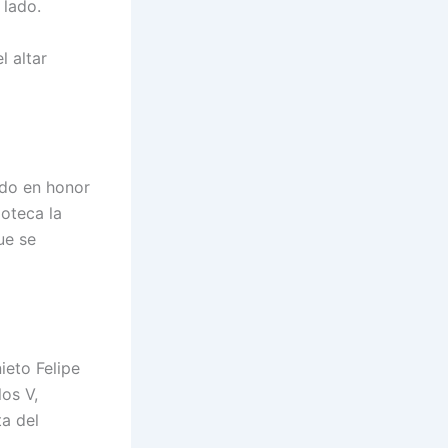
 lado.
l altar
ido en honor
ioteca la
ue se
ieto Felipe
os V,
a del