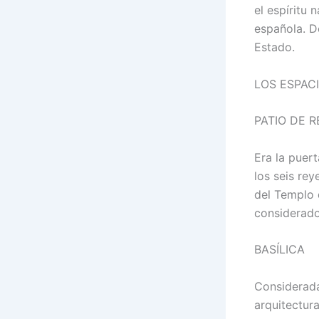
el espíritu 
española. D
Estado.
LOS ESPAC
PATIO DE 
Era la puert
los seis rey
del Templo 
considerado 
BASÍLICA
Considerada
arquitectura