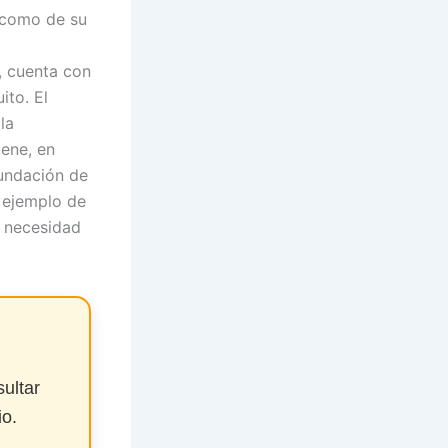
í como de su
, cuenta con
ito. El
la
iene, en
fundación de
l ejemplo de
a necesidad
ultar
io.