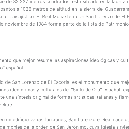
cie de 33.327 metros cuadrados, está situado en la ladera 
bantos a 1028 metros de altitud en la sierra del Guadarrama
alor paisajístico. El Real Monasterio de San Lorenzo de El E
de noviembre de 1984 forma parte de la lista de Patrimoni
ento que mejor resume las aspiraciones ideológicas y cult
ro” español
io de San Lorenzo de El Escorial es el monumento que me
ones ideológicas y culturales del “Siglo de Oro” español, e
e una síntesis original de formas artísticas italianas y fla
elipe II.
n un edificio varias funciones, San Lorenzo el Real nace 
de monjes de la orden de San Jerónimo, cuya iglesia sirvi