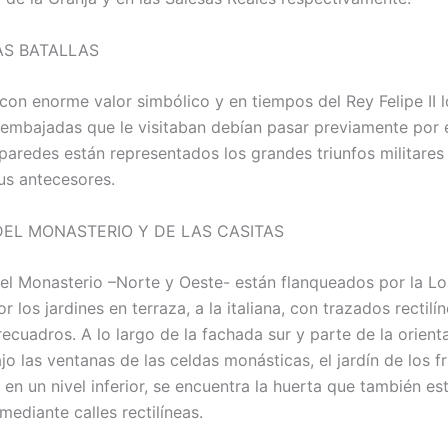
AS BATALLAS
 con enorme valor simbólico y en tiempos del Rey Felipe II l
y embajadas que le visitaban debían pasar previamente por 
 paredes están representados los grandes triunfos militares
sus antecesores.
DEL MONASTERIO Y DE LAS CASITAS
el Monasterio –Norte y Oeste- están flanqueados por la Lon
r los jardines en terraza, a la italiana, con trazados rectilí
cuadros. A lo largo de la fachada sur y parte de la orienta
jo las ventanas de las celdas monásticas, el jardín de los fr
, en un nivel inferior, se encuentra la huerta que también es
ediante calles rectilíneas.