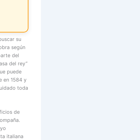
buscar su
 obra según
parte del
sa del rey”
que puede
se en 1584 y
cuidado toda
icios de
 Compaña.
uyo
ta italiana