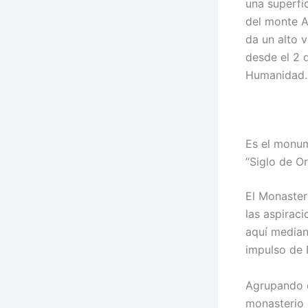
una superfi
del monte A
da un alto v
desde el 2 
Humanidad.
Es el monum
“Siglo de O
El Monaster
las aspiraci
aquí mediant
impulso de F
Agrupando e
monasterio 