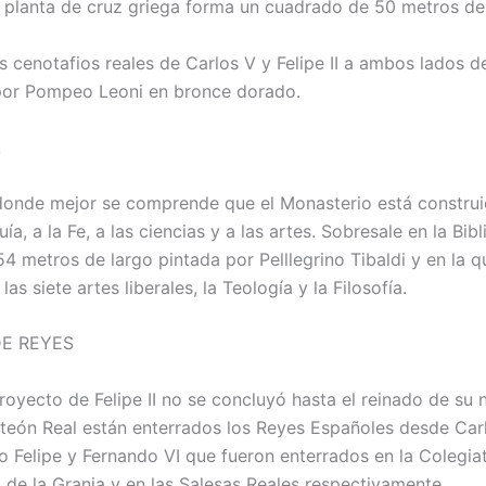
u planta de cruz griega forma un cuadrado de 50 metros de
 cenotafios reales de Carlos V y Felipe II a ambos lados de
por Pompeo Leoni en bronce dorado.
A
 donde mejor se comprende que el Monasterio está constru
ía, a la Fe, a las ciencias y a las artes. Sobresale en la Bibl
4 metros de largo pintada por Pelllegrino Tibaldi y en la q
las siete artes liberales, la Teología y la Filosofía.
E REYES
oyecto de Felipe II no se concluyó hasta el reinado de su n
anteón Real están enterrados los Reyes Españoles desde Carl
 Felipe y Fernando VI que fueron enterrados en la Colegiat
l de la Granja y en las Salesas Reales respectivamente.