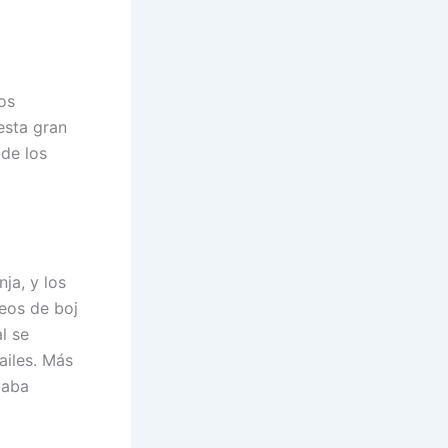
os
esta gran
 de los
ja, y los
neos de boj
l se
ailes. Más
taba