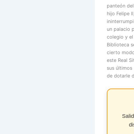
panteón del
hijo Felipe 
ininterrump
un palacio p
colegio y el
Biblioteca 
cierto modo,
este Real Si
sus últimos
de dotarle 
Sali
di