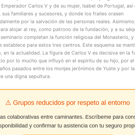
 Emperador Carlos V y de su mujer, Isabel de Portugal, as
II, sus familiares y sucesores, y donde los frailes orasen
idamente por la salvación de las personas reales. Asimismo
ara alojar al rey, como patrono de la fundación, y a su séqu
 seminario completan la función religiosa del Monasterio, y 
se establece para estos tres centros. Este esquema se mant
 en la actualidad. La figura de Carlos V es decisiva en la 
tio por lo mucho que influyó en el espíritu de su hijo, por e
 años pasados entre los monjes jerónimos de Yuste y por l
de una digna sepultura.
⚠️ Grupos reducidos por respeto al entorno
das colaborativas entre caminantes. Escríbeme para cons
sponibilidad y confirmar tu asistencia con tu seguro prop