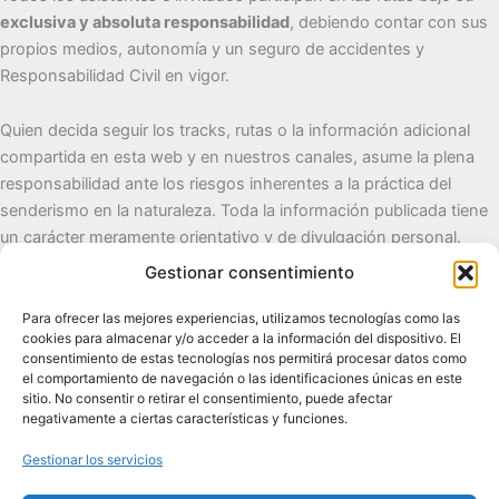
exclusiva y absoluta responsabilidad
, debiendo contar con sus
propios medios, autonomía y un seguro de accidentes y
Responsabilidad Civil en vigor.
Quien decida seguir los tracks, rutas o la información adicional
compartida en esta web y en nuestros canales, asume la plena
responsabilidad ante los riesgos inherentes a la práctica del
senderismo en la naturaleza. Toda la información publicada tiene
un carácter meramente orientativo y de divulgación personal.
Gestionar consentimiento
Cueva del Destino
Para ofrecer las mejores experiencias, utilizamos tecnologías como las
cookies para almacenar y/o acceder a la información del dispositivo. El
Senderismo de autor, naturaleza y pueblos con alma.
consentimiento de estas tecnologías nos permitirá procesar datos como
el comportamiento de navegación o las identificaciones únicas en este
sitio. No consentir o retirar el consentimiento, puede afectar
Contacto:
cuevadeldestino@gmail.com |
+34 722 32 62
negativamente a ciertas características y funciones.
89
Gestionar los servicios
Comunidad:
+2.100 en WhatsApp
|
2.200 en TikTok
|
2.000