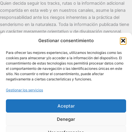
Quien decida seguir los tracks, rutas o la información adicional
compartida en esta web y en nuestros canales, asume la plena
responsabilidad ante los riesgos inherentes a la práctica del
senderismo en la naturaleza. Toda la información publicada tiene
un carácter meramente orientativo y de divulgación personal.
Gestionar consentimiento
Cueva del Destino
Para ofrecer las mejores experiencias, utilizamos tecnologías como las
cookies para almacenar y/o acceder a la información del dispositivo. El
Senderismo de autor, naturaleza y pueblos con alma.
consentimiento de estas tecnologías nos permitirá procesar datos como
el comportamiento de navegación o las identificaciones únicas en este
sitio. No consentir o retirar el consentimiento, puede afectar
Contacto:
cuevadeldestino@gmail.com |
+34 722 32 62
negativamente a ciertas características y funciones.
89
Gestionar los servicios
Comunidad:
+2.100 en WhatsApp
|
2.200 en TikTok
|
2.000
en Facebook
|
1.200 en Instagram
Aceptar
Denegar