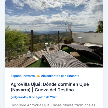
,
,
España
Navarra
Alojamientos con Encanto
AgroVilla Ujué: Dónde dormir en Ujué
(Navarra) | Cueva del Destino
gedgerardo
/
6 de agosto de 2026
Descubre AgroVilla Ujué. Casas rurales tradicionales