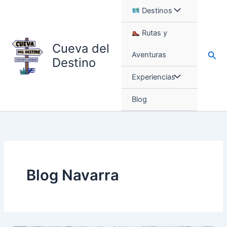
Ir
Destinos
al
contenido
Rutas y
Cueva del
Busc
Aventuras
Destino
Experiencias
Blog
Blog Navarra