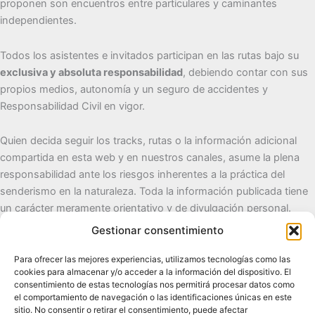
proponen son encuentros entre particulares y caminantes
independientes.
Todos los asistentes e invitados participan en las rutas bajo su
exclusiva y absoluta responsabilidad
, debiendo contar con sus
propios medios, autonomía y un seguro de accidentes y
Responsabilidad Civil en vigor.
Quien decida seguir los tracks, rutas o la información adicional
compartida en esta web y en nuestros canales, asume la plena
responsabilidad ante los riesgos inherentes a la práctica del
senderismo en la naturaleza. Toda la información publicada tiene
un carácter meramente orientativo y de divulgación personal.
Gestionar consentimiento
Cueva del Destino
Para ofrecer las mejores experiencias, utilizamos tecnologías como las
cookies para almacenar y/o acceder a la información del dispositivo. El
Senderismo de autor, naturaleza y pueblos con alma.
consentimiento de estas tecnologías nos permitirá procesar datos como
el comportamiento de navegación o las identificaciones únicas en este
sitio. No consentir o retirar el consentimiento, puede afectar
Contacto:
cuevadeldestino@gmail.com |
+34 722 32 62