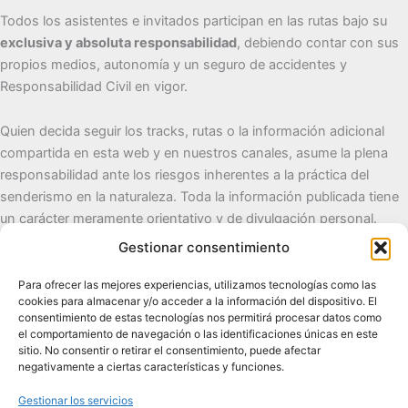
Todos los asistentes e invitados participan en las rutas bajo su
exclusiva y absoluta responsabilidad
, debiendo contar con sus
propios medios, autonomía y un seguro de accidentes y
Responsabilidad Civil en vigor.
Quien decida seguir los tracks, rutas o la información adicional
compartida en esta web y en nuestros canales, asume la plena
responsabilidad ante los riesgos inherentes a la práctica del
senderismo en la naturaleza. Toda la información publicada tiene
un carácter meramente orientativo y de divulgación personal.
Gestionar consentimiento
Cueva del Destino
Para ofrecer las mejores experiencias, utilizamos tecnologías como las
cookies para almacenar y/o acceder a la información del dispositivo. El
Senderismo de autor, naturaleza y pueblos con alma.
consentimiento de estas tecnologías nos permitirá procesar datos como
el comportamiento de navegación o las identificaciones únicas en este
sitio. No consentir o retirar el consentimiento, puede afectar
Contacto:
cuevadeldestino@gmail.com |
+34 722 32 62
negativamente a ciertas características y funciones.
89
Gestionar los servicios