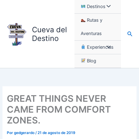
Ir
Destinos
al
contenido
Rutas y
Cueva del
Busc
Aventuras
Destino
Experiencias
Blog
GREAT THINGS NEVER
CAME FROM COMFORT
ZONES.
Por
gedgerardo
/
21 de agosto de 2019