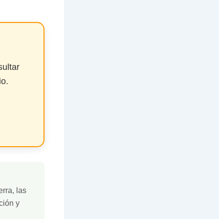
ultar
io.
rra, las
ción y