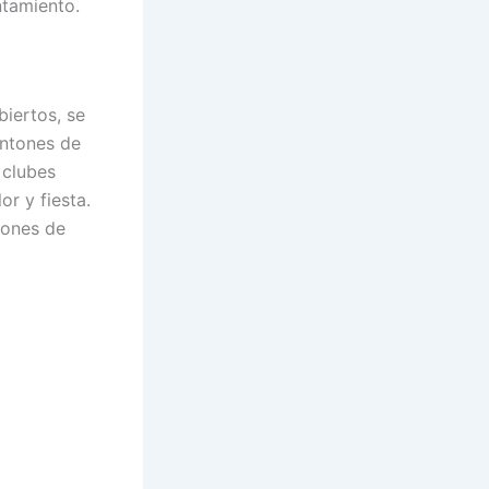
ntamiento.
biertos, se
antones de
 clubes
r y fiesta.
ciones de