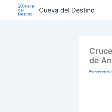
Ir
Cueva del Destino
al
contenido
Cruce
de An
Por
gedgerar