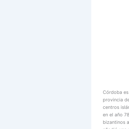
Córdoba es 
provincia d
centros isl
en el año 7
bizantinos a