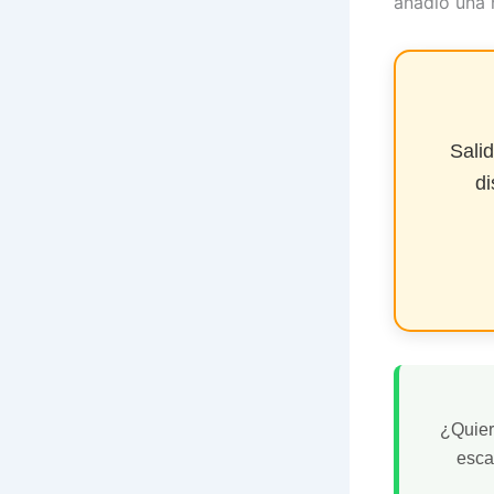
añadió una 
Sali
di
¿Quiere
esc