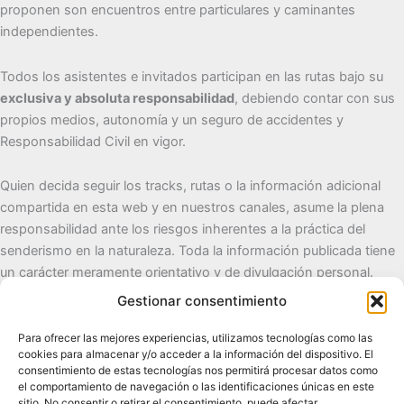
proponen son encuentros entre particulares y caminantes
independientes.
Todos los asistentes e invitados participan en las rutas bajo su
exclusiva y absoluta responsabilidad
, debiendo contar con sus
propios medios, autonomía y un seguro de accidentes y
Responsabilidad Civil en vigor.
Quien decida seguir los tracks, rutas o la información adicional
compartida en esta web y en nuestros canales, asume la plena
responsabilidad ante los riesgos inherentes a la práctica del
senderismo en la naturaleza. Toda la información publicada tiene
un carácter meramente orientativo y de divulgación personal.
Gestionar consentimiento
Cueva del Destino
Para ofrecer las mejores experiencias, utilizamos tecnologías como las
cookies para almacenar y/o acceder a la información del dispositivo. El
Senderismo de autor, naturaleza y pueblos con alma.
consentimiento de estas tecnologías nos permitirá procesar datos como
el comportamiento de navegación o las identificaciones únicas en este
sitio. No consentir o retirar el consentimiento, puede afectar