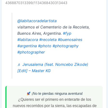
4368870313399/1134368430313443
@labitacoradelartista
visitamos el Cementerio de la Recoleta,
Buenos Aires, Argentina.
#fyp
#labitacora
#recoleta
#buenosaires
#argentina
#photo
#photography
#photographer
♬ Jerusalema (feat. Nomcebo Zikode)
[Edit] – Master KG
¡No te pierdas ninguna aventura!
¿Quieres ser el primero en enterarte de los
nuevos recorridos por la sierra, las escapadas de