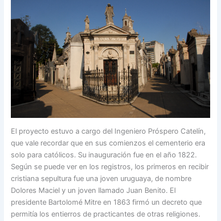
El proyecto estuvo a cargo del Ingeniero Próspero Catelín,
que vale recordar que en sus comienzos el cementerio era
solo para católicos. Su inauguración fue en el año 1822.
Según se puede ver en los registros, los primeros en recibir
cristiana sepultura fue una joven uruguaya, de nombre
Dolores Maciel y un joven llamado Juan Benito. El
presidente Bartolomé Mitre en 1863 firmó un decreto que
permitía los entierros de practicantes de otras religiones.