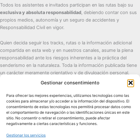
Todos los asistentes e invitados participan en las rutas bajo su
exclusiva y absoluta responsabilidad
, debiendo contar con sus
propios medios, autonomía y un seguro de accidentes y
Responsabilidad Civil en vigor.
Quien decida seguir los tracks, rutas o la información adicional
compartida en esta web y en nuestros canales, asume la plena
responsabilidad ante los riesgos inherentes a la práctica del
senderismo en la naturaleza. Toda la información publicada tiene
un carácter meramente orientativo y de divulgación personal.
Gestionar consentimiento
Cueva del Destino
Para ofrecer las mejores experiencias, utilizamos tecnologías como las
cookies para almacenar y/o acceder a la información del dispositivo. El
Senderismo de autor, naturaleza y pueblos con alma.
consentimiento de estas tecnologías nos permitirá procesar datos como
el comportamiento de navegación o las identificaciones únicas en este
sitio. No consentir o retirar el consentimiento, puede afectar
Contacto:
cuevadeldestino@gmail.com |
+34 722 32 62
negativamente a ciertas características y funciones.
89
Gestionar los servicios