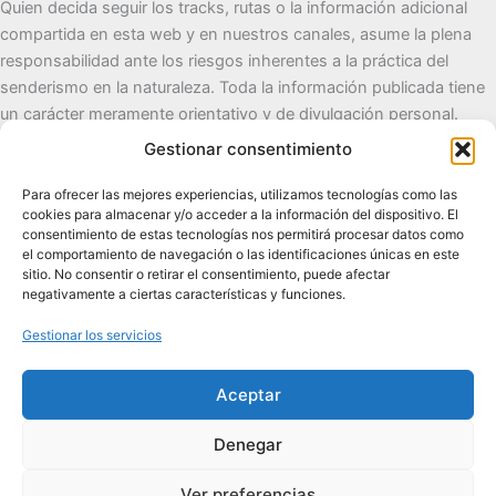
Quien decida seguir los tracks, rutas o la información adicional
compartida en esta web y en nuestros canales, asume la plena
responsabilidad ante los riesgos inherentes a la práctica del
senderismo en la naturaleza. Toda la información publicada tiene
un carácter meramente orientativo y de divulgación personal.
Gestionar consentimiento
Cueva del Destino
Para ofrecer las mejores experiencias, utilizamos tecnologías como las
cookies para almacenar y/o acceder a la información del dispositivo. El
Senderismo de autor, naturaleza y pueblos con alma.
consentimiento de estas tecnologías nos permitirá procesar datos como
el comportamiento de navegación o las identificaciones únicas en este
sitio. No consentir o retirar el consentimiento, puede afectar
Contacto:
cuevadeldestino@gmail.com |
+34 722 32 62
negativamente a ciertas características y funciones.
89
Gestionar los servicios
Comunidad:
+2.100 en WhatsApp
|
2.200 en TikTok
|
2.000
en Facebook
|
1.200 en Instagram
Aceptar
Denegar
Ver preferencias