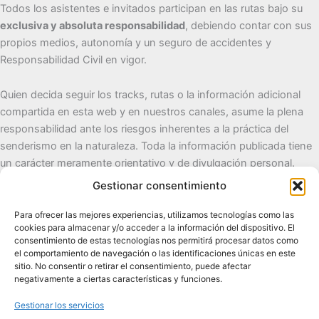
Todos los asistentes e invitados participan en las rutas bajo su
exclusiva y absoluta responsabilidad
, debiendo contar con sus
propios medios, autonomía y un seguro de accidentes y
Responsabilidad Civil en vigor.
Quien decida seguir los tracks, rutas o la información adicional
compartida en esta web y en nuestros canales, asume la plena
responsabilidad ante los riesgos inherentes a la práctica del
senderismo en la naturaleza. Toda la información publicada tiene
un carácter meramente orientativo y de divulgación personal.
Gestionar consentimiento
Cueva del Destino
Para ofrecer las mejores experiencias, utilizamos tecnologías como las
cookies para almacenar y/o acceder a la información del dispositivo. El
Senderismo de autor, naturaleza y pueblos con alma.
consentimiento de estas tecnologías nos permitirá procesar datos como
el comportamiento de navegación o las identificaciones únicas en este
sitio. No consentir o retirar el consentimiento, puede afectar
Contacto:
cuevadeldestino@gmail.com |
+34 722 32 62
negativamente a ciertas características y funciones.
89
Gestionar los servicios