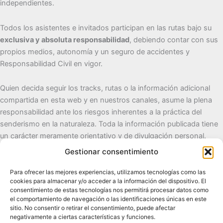
independientes.
Todos los asistentes e invitados participan en las rutas bajo su
exclusiva y absoluta responsabilidad
, debiendo contar con sus
propios medios, autonomía y un seguro de accidentes y
Responsabilidad Civil en vigor.
Quien decida seguir los tracks, rutas o la información adicional
compartida en esta web y en nuestros canales, asume la plena
responsabilidad ante los riesgos inherentes a la práctica del
senderismo en la naturaleza. Toda la información publicada tiene
un carácter meramente orientativo y de divulgación personal.
Gestionar consentimiento
Cueva del Destino
Para ofrecer las mejores experiencias, utilizamos tecnologías como las
cookies para almacenar y/o acceder a la información del dispositivo. El
Senderismo de autor, naturaleza y pueblos con alma.
consentimiento de estas tecnologías nos permitirá procesar datos como
el comportamiento de navegación o las identificaciones únicas en este
sitio. No consentir o retirar el consentimiento, puede afectar
Contacto:
cuevadeldestino@gmail.com |
+34 722 32 62
negativamente a ciertas características y funciones.
89