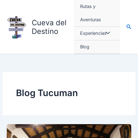
Ir
Rutas y
al
contenido
Aventuras
Cueva del
Busc
Destino
Experiencias
Blog
Blog Tucuman