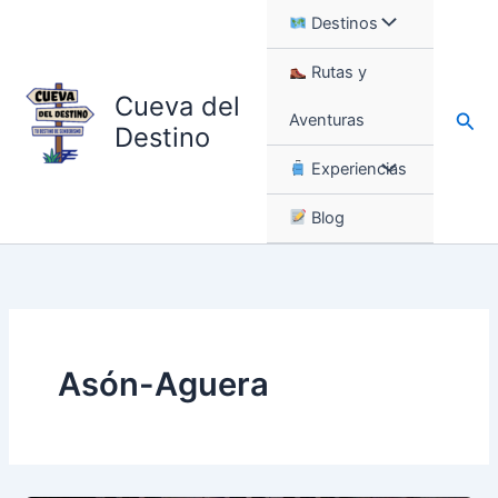
Ir
Destinos
al
contenido
Rutas y
Cueva del
Busc
Aventuras
Destino
Experiencias
Blog
Asón-Aguera