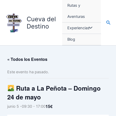
Ir
Rutas y
al
contenido
Aventuras
Cueva del
Busc
Destino
Experiencias
Blog
« Todos los Eventos
Este evento ha pasado.
Ruta a La Peñota – Domingo
24 de mayo
15€
junio 5 -09:30
-
17:00