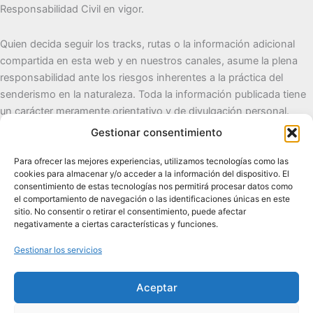
Responsabilidad Civil en vigor.
Quien decida seguir los tracks, rutas o la información adicional
compartida en esta web y en nuestros canales, asume la plena
responsabilidad ante los riesgos inherentes a la práctica del
senderismo en la naturaleza. Toda la información publicada tiene
un carácter meramente orientativo y de divulgación personal.
Gestionar consentimiento
Cueva del Destino
Para ofrecer las mejores experiencias, utilizamos tecnologías como las
cookies para almacenar y/o acceder a la información del dispositivo. El
Senderismo de autor, naturaleza y pueblos con alma.
consentimiento de estas tecnologías nos permitirá procesar datos como
el comportamiento de navegación o las identificaciones únicas en este
sitio. No consentir o retirar el consentimiento, puede afectar
Contacto:
cuevadeldestino@gmail.com |
+34 722 32 62
negativamente a ciertas características y funciones.
89
Gestionar los servicios
Comunidad:
+2.100 en WhatsApp
|
2.200 en TikTok
|
2.000
en Facebook
|
1.200 en Instagram
Aceptar