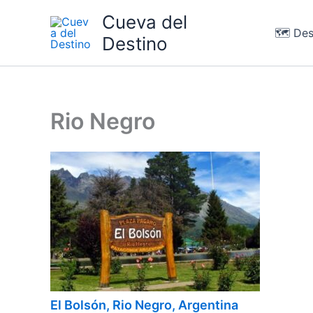
Ir
Cueva del
al
🗺️ Des
Destino
contenido
Rio Negro
El Bolsón, Rio Negro, Argentina