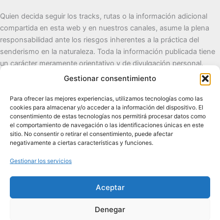
Quien decida seguir los tracks, rutas o la información adicional
compartida en esta web y en nuestros canales, asume la plena
responsabilidad ante los riesgos inherentes a la práctica del
senderismo en la naturaleza. Toda la información publicada tiene
un carácter meramente orientativo y de divulgación personal.
Gestionar consentimiento
Cueva del Destino
Para ofrecer las mejores experiencias, utilizamos tecnologías como las
cookies para almacenar y/o acceder a la información del dispositivo. El
Senderismo de autor, naturaleza y pueblos con alma.
consentimiento de estas tecnologías nos permitirá procesar datos como
el comportamiento de navegación o las identificaciones únicas en este
sitio. No consentir o retirar el consentimiento, puede afectar
Contacto:
cuevadeldestino@gmail.com |
+34 722 32 62
negativamente a ciertas características y funciones.
89
Gestionar los servicios
Comunidad:
+2.100 en WhatsApp
|
2.200 en TikTok
|
2.000
en Facebook
|
1.200 en Instagram
Aceptar
Denegar