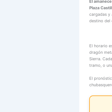
El amanecer
Plaza Castil
cargadas y 
destino del 
El horario e
dragón metá
Sierra. Cada
tramo, o una
El pronósti
chubasquero