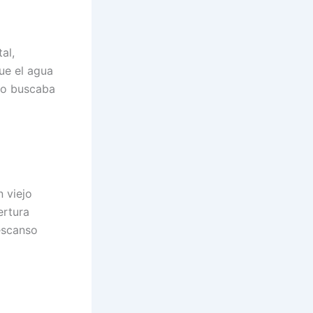
al,
ue el agua
lo buscaba
 viejo
ertura
descanso