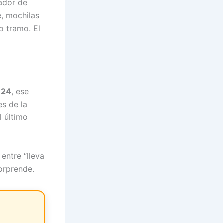
iador de
é, mochilas
o tramo. El
724
, ese
es de la
l último
entre “lleva
orprende.