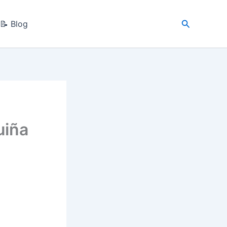
Buscar
📝 Blog
uiña