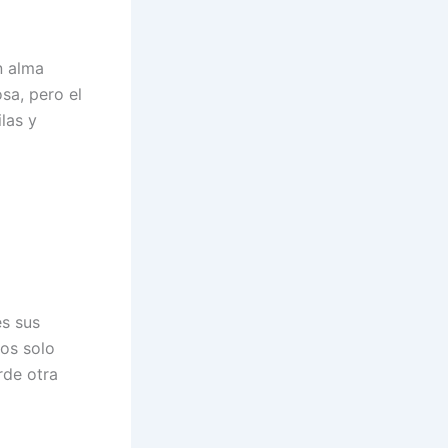
n alma
sa, pero el
las y
es sus
os solo
rde otra