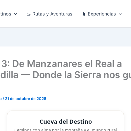
tinos
🥾 Rutas y Aventuras
🧳 Experiencias
 3: De Manzanares el Real a
dilla — Donde la Sierra nos g
o
do
/
21 de octubre de 2025
Cueva del Destino
Caminos con alma por la montaña y el mundo rural