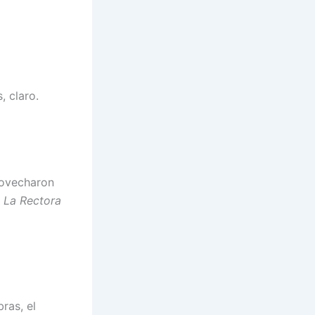
, claro.
provecharon
.
La Rectora
ras, el