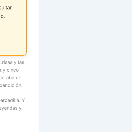
ultar
io.
 risas y las
a y cinco
peraba el
bendición.
rcedilla. Y
eyendas y,