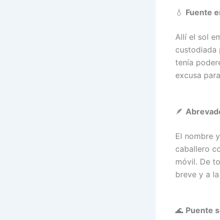
💧
Fuente e
Allí el sol 
custodiada 
tenía poder
excusa para
🪶
Abrevade
El nombre y
caballero c
móvil. De t
breve y a l
🌊
Puente s