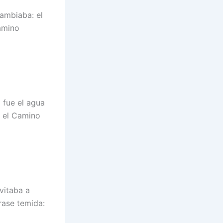
cambiaba: el
Camino
 fue el agua
n el Camino
nvitaba a
frase temida: