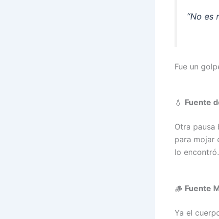
“No es 
Fue un golp
💧
Fuente d
Otra pausa 
para mojar 
lo encontró
🪵
Fuente M
Ya el cuerpo