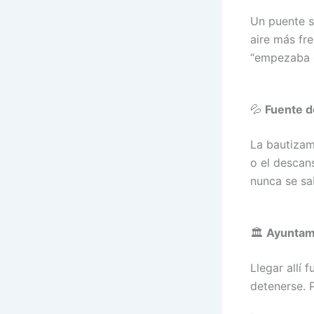
Un puente se
aire más fr
“empezaba d
💦
Fuente d
La bautizam
o el descans
nunca se sa
🏛️
Ayuntam
Llegar allí 
detenerse. 