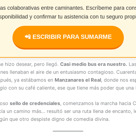
das colaborativas entre caminantes. Escríbeme para cons
sponibilidad y confirmar tu asistencia con tu seguro prop
📲 ESCRIBIR PARA SUMARME
se hizo desear, pero llegó.
Casi medio bus era nuestro.
Las
nes llenaban el aire de un entusiasmo contagioso. Cuarent
spués, ya estábamos en
Manzanares el Real
, donde nos es
gio
con su café caliente, ese que tiene más poder que una 
uroso
sello de credenciales
, comenzamos la marcha hacia Ce
cía un camino más… resultó ser una ruta llena de encanto, l
gún que otro despiste digno de comedia divina.