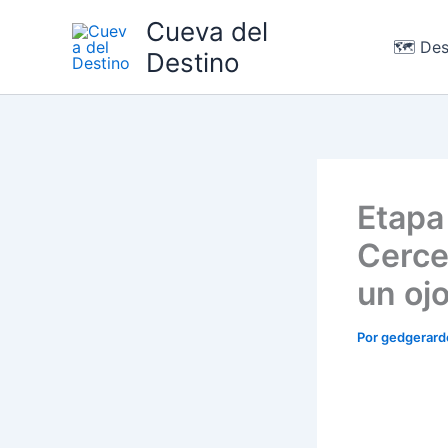
Ir
Cueva del
al
🗺️ Des
Destino
contenido
Etapa
Cerce
un oj
Por
gedgerar