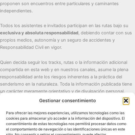
proponen son encuentros entre particulares y caminantes
independientes.
Todos los asistentes e invitados participan en las rutas bajo su
exclusiva y absoluta responsabilidad
, debiendo contar con sus
propios medios, autonomía y un seguro de accidentes y
Responsabilidad Civil en vigor.
Quien decida seguir los tracks, rutas o la información adicional
compartida en esta web y en nuestros canales, asume la plena
responsabilidad ante los riesgos inherentes a la práctica del
senderismo en la naturaleza. Toda la información publicada tiene
un carácter meramente orientativo y de divulgación personal.
Gestionar consentimiento
Cueva del Destino
Para ofrecer las mejores experiencias, utilizamos tecnologías como las
cookies para almacenar y/o acceder a la información del dispositivo. El
Senderismo de autor, naturaleza y pueblos con alma.
consentimiento de estas tecnologías nos permitirá procesar datos como
el comportamiento de navegación o las identificaciones únicas en este
sitio. No consentir o retirar el consentimiento, puede afectar