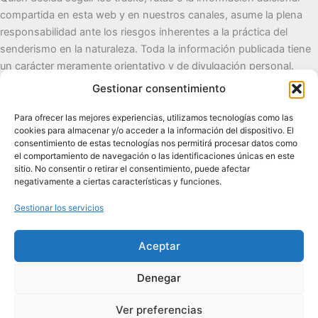
compartida en esta web y en nuestros canales, asume la plena
responsabilidad ante los riesgos inherentes a la práctica del
senderismo en la naturaleza. Toda la información publicada tiene
un carácter meramente orientativo y de divulgación personal.
Gestionar consentimiento
Cueva del Destino
Para ofrecer las mejores experiencias, utilizamos tecnologías como las
cookies para almacenar y/o acceder a la información del dispositivo. El
Senderismo de autor, naturaleza y pueblos con alma.
consentimiento de estas tecnologías nos permitirá procesar datos como
el comportamiento de navegación o las identificaciones únicas en este
sitio. No consentir o retirar el consentimiento, puede afectar
Contacto:
cuevadeldestino@gmail.com |
+34 722 32 62
negativamente a ciertas características y funciones.
89
Gestionar los servicios
Comunidad:
+2.100 en WhatsApp
|
2.200 en TikTok
|
2.000
en Facebook
|
1.200 en Instagram
Aceptar
Denegar
Ver preferencias
Todos los derechos © 2026 Cueva del Destino | Funciona gracias