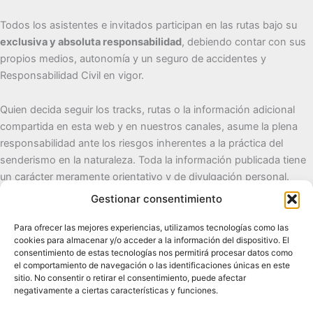
Todos los asistentes e invitados participan en las rutas bajo su
exclusiva y absoluta responsabilidad
, debiendo contar con sus
propios medios, autonomía y un seguro de accidentes y
Responsabilidad Civil en vigor.
Quien decida seguir los tracks, rutas o la información adicional
compartida en esta web y en nuestros canales, asume la plena
responsabilidad ante los riesgos inherentes a la práctica del
senderismo en la naturaleza. Toda la información publicada tiene
un carácter meramente orientativo y de divulgación personal.
Gestionar consentimiento
Cueva del Destino
Para ofrecer las mejores experiencias, utilizamos tecnologías como las
cookies para almacenar y/o acceder a la información del dispositivo. El
Senderismo de autor, naturaleza y pueblos con alma.
consentimiento de estas tecnologías nos permitirá procesar datos como
el comportamiento de navegación o las identificaciones únicas en este
sitio. No consentir o retirar el consentimiento, puede afectar
Contacto:
cuevadeldestino@gmail.com |
+34 722 32 62
negativamente a ciertas características y funciones.
89