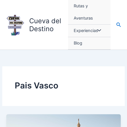
Ir
Rutas y
al
contenido
Aventuras
Cueva del
Busc
Destino
Experiencias
Blog
Pais Vasco