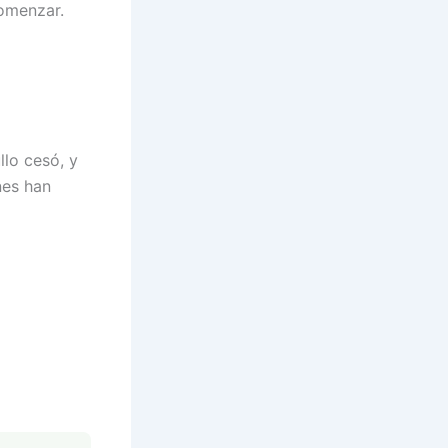
comenzar.
llo cesó, y
nes han