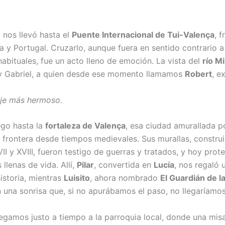
 nos llevó hasta el
Puente Internacional de Tui-Valença
, f
a y Portugal. Cruzarlo, aunque fuera en sentido contrario a
habituales, fue un acto lleno de emoción. La vista del
río M
, y Gabriel, a quien desde ese momento llamamos
Robert
, e
je más hermoso.
go hasta la
fortaleza de Valença
, esa ciudad amurallada 
la frontera desde tiempos medievales. Sus murallas, constru
VII y XVIII, fueron testigo de guerras y tratados, y hoy prot
llenas de vida. Allí,
Pilar
, convertida en
Lucía
, nos regaló 
istoria, mientras
Luisito
, ahora nombrado
El Guardián de l
 una sonrisa que, si no apurábamos el paso, no llegaríamos
Llegamos justo a tiempo a la parroquia local, donde una mis