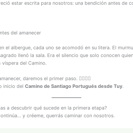
eció estar escrita para nosotros: una bendición antes de 
 antes del amanecer
en el albergue, cada uno se acomodó en su litera. El murmu
sagrado llenó la sala. Era el silencio que solo conocen quie
a víspera del Camino.
manecer, daremos el primer paso. 🚶‍♂️🚶‍♀️
o inicio del
Camino de Santiago Portugués desde Tuy
.
as a descubrir qué sucede en la primera etapa?
 continúa… y créeme, querrás caminar con nosotros.