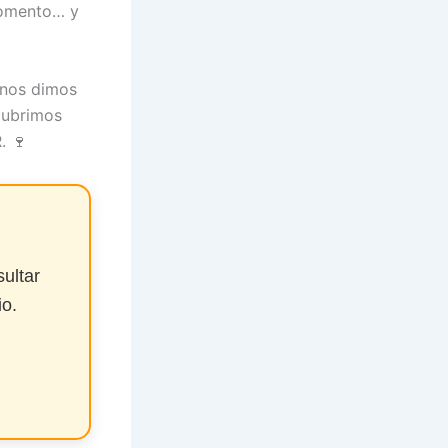
momento… y
 nos dimos
cubrimos
. 🍷
ultar
io.