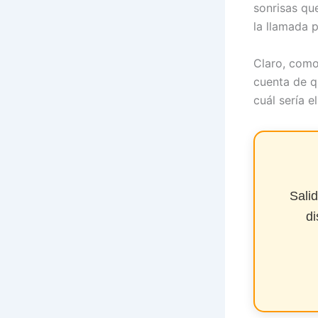
sonrisas qu
la llamada p
Claro, como
cuenta de q
cuál sería e
Sali
di