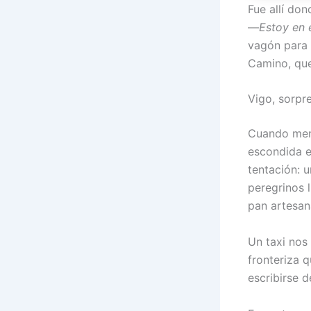
Fue allí do
—
Estoy en 
vagón para 
Camino, que
Vigo, sorpre
Cuando meno
escondida en
tentación: 
peregrinos l
pan artesan
Un taxi nos
fronteriza q
escribirse 