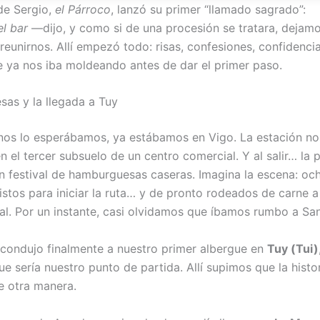
nde Sergio,
el Párroco
, lanzó su primer “llamado sagrado”:
el bar
—dijo, y como si de una procesión se tratara, dejam
reunirnos. Allí empezó todo: risas, confesiones, confidenci
 ya nos iba moldeando antes de dar el primer paso.
sas y la llegada a Tuy
s lo esperábamos, ya estábamos en Vigo. La estación nos
 el tercer subsuelo de un centro comercial. Y al salir… la 
un festival de hamburguesas caseras. Imagina la escena: oc
istos para iniciar la ruta… y de pronto rodeados de carne a
al. Por un instante, casi olvidamos que íbamos rumbo a San
 condujo finalmente a nuestro primer albergue en
Tuy (Tui)
ue sería nuestro punto de partida. Allí supimos que la histor
de otra manera.