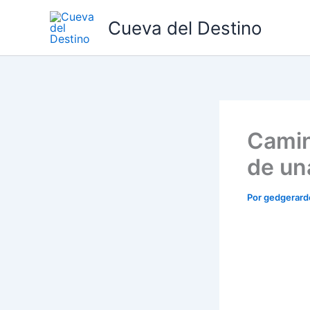
Ir
Cueva del Destino
al
contenido
Camin
de un
Por
gedgerar