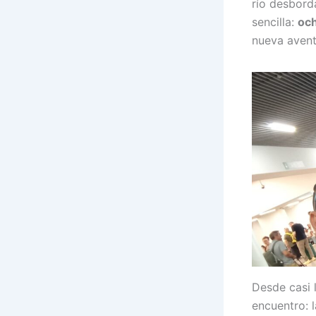
río desbord
sencilla:
och
nueva avent
Desde casi 
encuentro: 