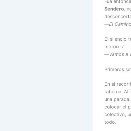
Fue entonc
Sendero
, n
desconcertó
—
El Camino
El silencio 
motores”:
—
Vamos a v
Primeros sel
En el recorr
taberna. All
una parada. 
colocar el 
colectivo, 
todo.