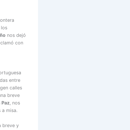
rontera
 los
iño
nos dejó
xclamó con
portuguesa
idas entre
egen calles
una breve
a Paz
, nos
 a misa.
a breve y