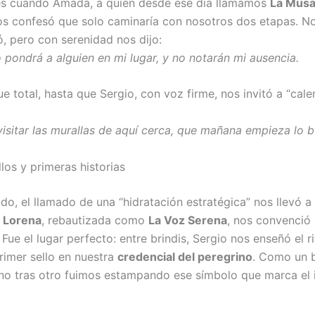
es cuando Amada, a quien desde ese día llamamos
La Musa
os confesó que solo caminaría con nosotros dos etapas. N
, pero con serenidad nos dijo:
 pondrá a alguien en mi lugar, y no notarán mi ausencia.
fue total, hasta que Sergio, con voz firme, nos invitó a “cale
isitar las murallas de aquí cerca, que mañana empieza lo 
los y primeras historias
ido, el llamado de una “hidratación estratégica” nos llevó a
í
Lorena
, rebautizada como
La Voz Serena
, nos convenció
Fue el lugar perfecto: entre brindis, Sergio nos enseñó el ri
primer sello en nuestra
credencial del peregrino
. Como un 
uno tras otro fuimos estampando ese símbolo que marca el i