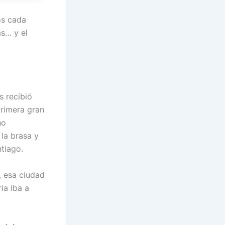
os cada
as… y el
 recibió
primera gran
ho
 la brasa y
tiago.
, esa ciudad
ia iba a