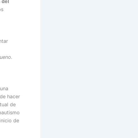
 del
os
ntar
bueno.
 una
 de hacer
tual de
bautismo
nicio de